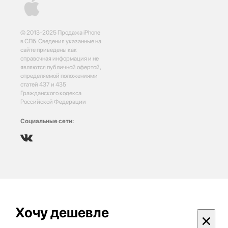
© 2013-2025 Продажа iPhone
в СПб. Сведения указанные на
сайте приведены как
справочная информация и не
являются публичной офертой,
определяемой положениями
статей 437 и 435
Гражданского кодекса
Российской Федерации
Социальные сети:
Хочу дешевле
×