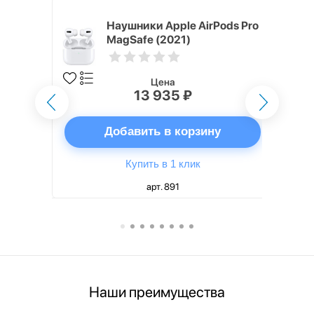
ядное
Наушники Apple AirPods Pro
g EP-
MagSafe (2021)
 быстрой
Цена
13 935 ₽
ну
Добавить в корзину
Купить в 1 клик
арт. 891
Наши преимущества