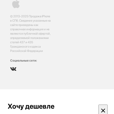
© 2013-2025 Продажа iPhone
в СПб. Сведения указанные на
сайте приведены как
справочная информация и не
являются публичной офертой,
определяемой положениями
статей 437 и 435
Гражданского кодекса
Российской Федерации
Социальные сети:
Хочу дешевле
×