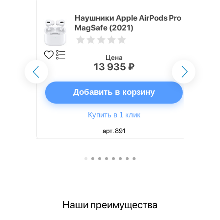
ядное
Наушники Apple AirPods Pro
g EP-
MagSafe (2021)
 быстрой
Цена
13 935 ₽
ну
Добавить в корзину
Купить в 1 клик
арт. 891
Наши преимущества