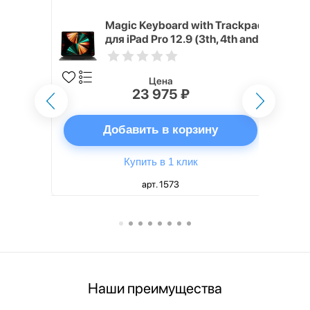
h Touch ID
Magic Keyboard with Trackpad
d русская,
для iPad Pro 12.9 (3th, 4th and
5th generation) русская,
черный
Цена
23 975 ₽
ну
Добавить в корзину
Купить в 1 клик
арт. 1573
Наши преимущества