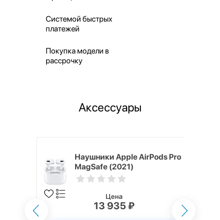
Системой быстрых
платежей
Покупка модели в
рассрочку
Аксессуары
ядное
Наушники Apple AirPods Pro
g EP-
MagSafe (2021)
 быстрой
Цена
13 935 ₽