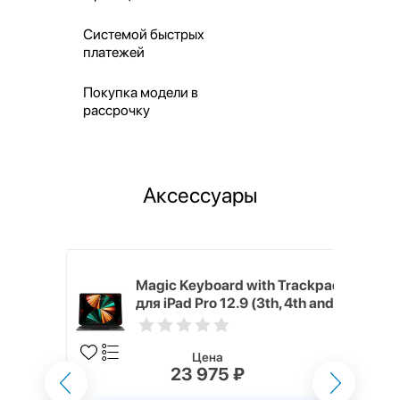
Системой быстрых
платежей
Покупка модели в
рассрочку
Аксессуары
h Touch ID
Magic Keyboard with Trackpad
d русская,
для iPad Pro 12.9 (3th, 4th and
5th generation) русская,
черный
Цена
23 975 ₽