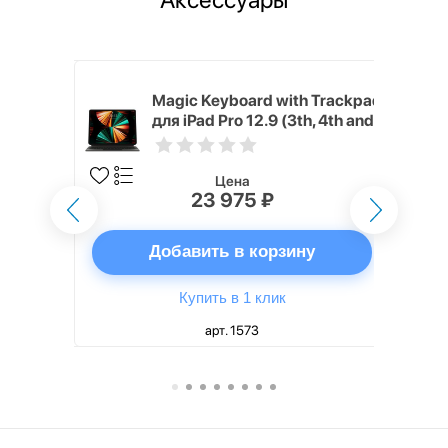
h Touch ID
Magic Keyboard with Trackpad
d русская,
для iPad Pro 12.9 (3th, 4th and
5th generation) русская,
черный
Цена
23 975 ₽
ну
Добавить в корзину
Купить в 1 клик
арт. 1573