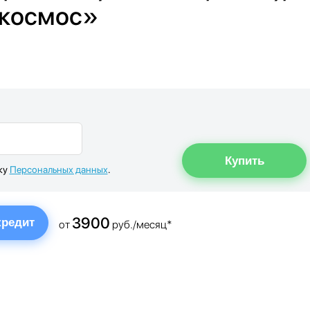
й космос»
ку
Персональных данных
.
3900
кредит
от
руб./месяц*