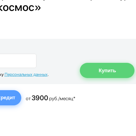
 космос»
тку
Персональных данных
.
3900
кредит
от
руб./месяц*