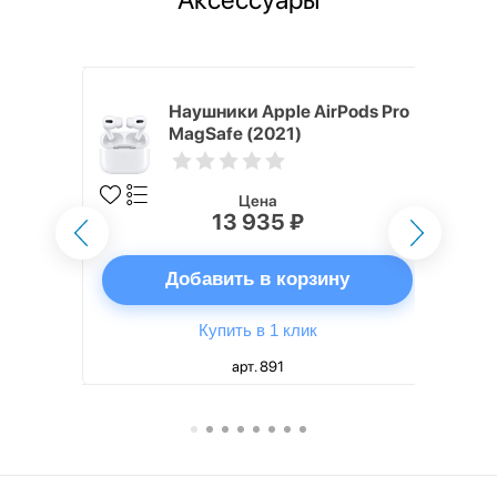
ядное
Наушники Apple AirPods Pro
g EP-
MagSafe (2021)
 быстрой
Цена
13 935 ₽
ну
Добавить в корзину
Купить в 1 клик
арт. 891