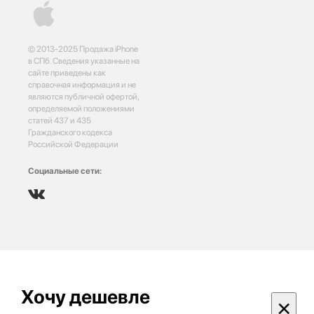
© 2013-2025 Продажа iPhone
в СПб. Сведения указанные на
сайте приведены как
справочная информация и не
являются публичной офертой,
определяемой положениями
статей 437 и 435
Гражданского кодекса
Российской Федерации
Социальные сети:
Хочу дешевле
×