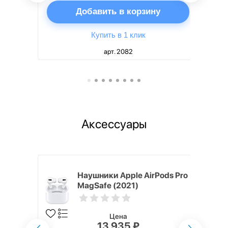
ну
Добавить в корзину
Купить в 1 клик
арт. 2082
Аксессуары
ядное
Наушники Apple AirPods Pro
g EP-
MagSafe (2021)
 быстрой
Цена
13 935 ₽