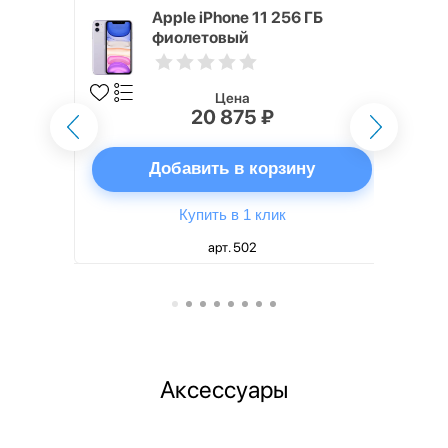
S 128 ГБ,
Apple iPhone 11 256 ГБ
арин
фиолетовый
Цена
20 875 ₽
ну
Добавить в корзину
Купить в 1 клик
арт. 502
Аксессуары