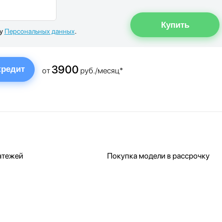
ку
Персональных данных
.
3900
кредит
от
руб./месяц*
атежей
Покупка модели в рассрочку