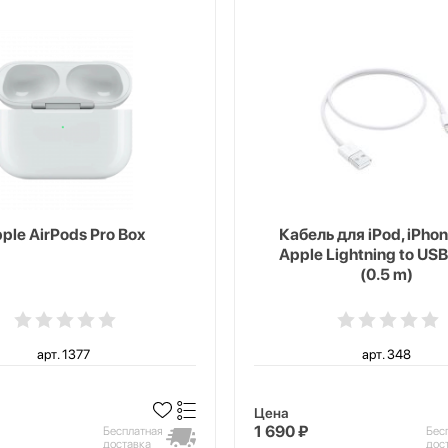
ple AirPods Pro Box
Кабель для iPod, iPhon
Apple Lightning to USB
(0.5 m)
арт. 1377
арт. 348
Цена
1 690 ₽
Бесплатная
Бес
доставка
дос