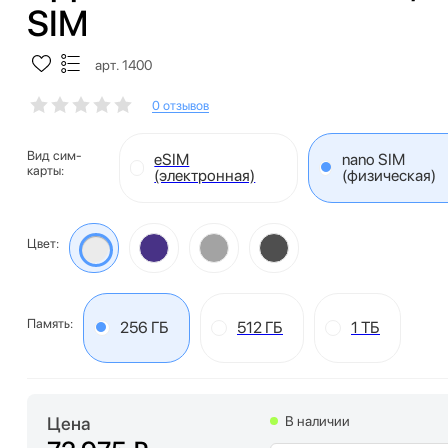
SIM
арт. 1400
0 отзывов
Вид сим-
eSIM
nano SIM
карты:
(электронная)
(физическая)
Цвет:
Память:
256 ГБ
512 ГБ
1 ТБ
Цена
В наличии