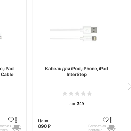
e, iPad
Кабель для iPod, iPhone, iPad
 Cable
InterStep
арт. 349
Цена
890 ₽
платная
Бесплатная
тавка
доставка