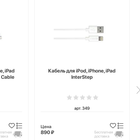
e, iPad
Кабель для iPod, iPhone, iPad
 Cable
InterStep
арт. 349
Цена
890 ₽
платная
Бесплатная
тавка
доставка