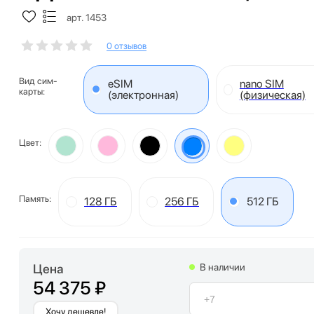
арт. 1453
0 отзывов
Вид сим-
eSIM
nano SIM
карты:
(электронная)
(физическая)
Цвет:
Память:
128 ГБ
256 ГБ
512 ГБ
Цена
В наличии
54 375 ₽
Хочу дешевле!