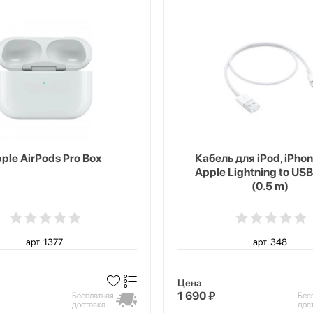
ple AirPods Pro Box
Кабель для iPod, iPhon
Apple Lightning to USB
(0.5 m)
арт. 1377
арт. 348
Цена
1 690 ₽
Бесплатная
Бес
доставка
дос