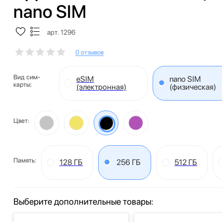
nano SIM
арт. 1296
0 отзывов
Вид сим-
eSIM
nano SIM
карты:
(электронная)
(физическая)
Цвет:
Память:
128 ГБ
256 ГБ
512 ГБ
Выберите дополнительные товары: