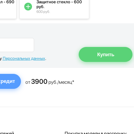
л - 690
Защитное стекло - 600
руб.
600 руб.
ку
Персональных данных
.
3900
кредит
от
руб./месяц*
атежей
Покупка модели в рассрочку