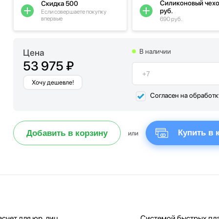
Силиконовый чехо
Скидка 500
руб.
Если совершаете покупку
впервые
690 руб.
Цена
В наличии
53 975 ₽
Хочу дешевле!
Согласен на обработ
Купить в 
Добавить в корзину
или
счет для юр. лиц
Системой быстрых пл