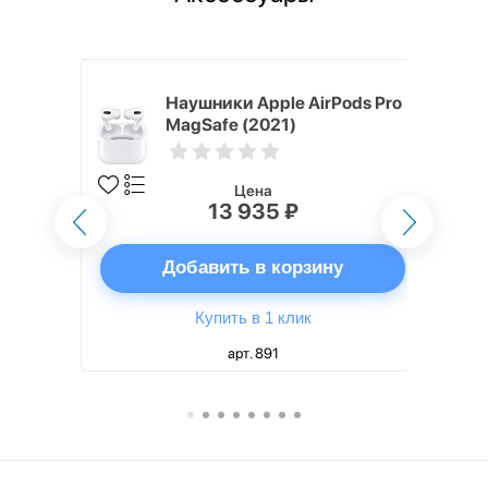
ядное
Наушники Apple AirPods Pro
g EP-
MagSafe (2021)
 быстрой
Цена
13 935 ₽
ну
Добавить в корзину
Купить в 1 клик
арт. 891