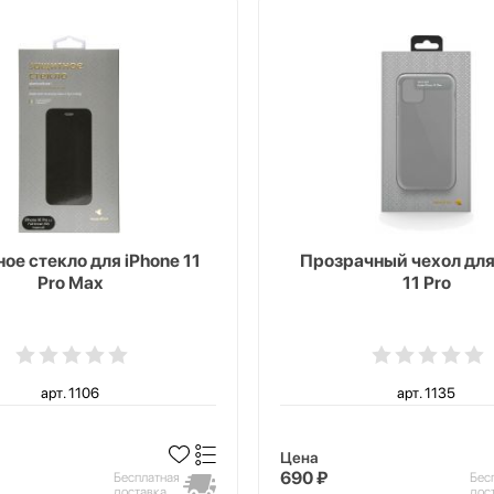
ое стекло для iPhone 11
Прозрачный чехол для
Pro Max
11 Pro
арт. 1106
арт. 1135
Цена
690 ₽
Бесплатная
Бес
доставка
дос