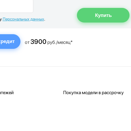
ку
Персональных данных
.
3900
кредит
от
руб./месяц*
атежей
Покупка модели в рассрочку