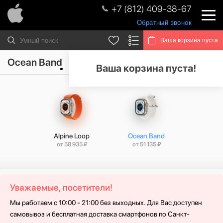
+7 (812) 409-38-67
Обратный звонок
Ваша корзина пуста
Ocean Band
Ваша корзина пуста!
Alpine Loop
Ocean Band
Trail
от 58 935 ₽
от 51 135 ₽
от 55 
Уважаемые, посетители!
Мы работаем с 10:00 - 21:00 без выходных. Для Вас доступен
самовывоз и бесплатная доставка смартфонов по Санкт-