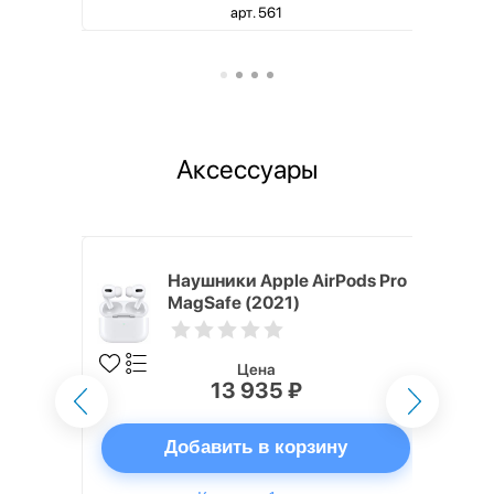
арт. 561
Аксессуары
ядное
Наушники Apple AirPods Pro
g EP-
MagSafe (2021)
 быстрой
Цена
13 935 ₽
ну
Добавить в корзину