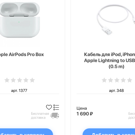
ple AirPods Pro Box
Кабель для iPod, iPhon
Apple Lightning to USB
(0.5 m)
арт. 1377
арт. 348
Цена
1 690 ₽
Бесплатная
Бес
доставка
дос