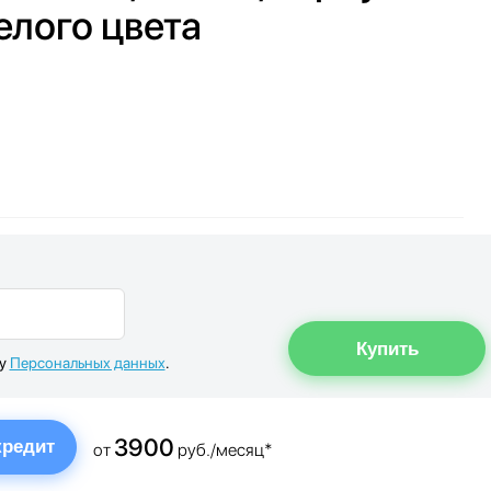
елого цвета
ку
Персональных данных
.
3900
кредит
от
руб./месяц*