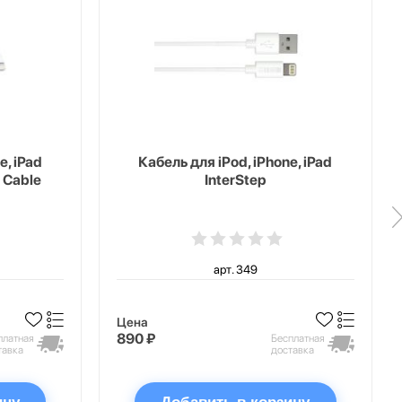
e, iPad
Кабель для iPod, iPhone, iPad
 Cable
InterStep
арт. 349
Цена
890 ₽
платная
Бесплатная
тавка
доставка