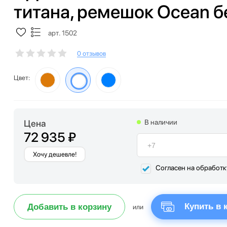
титана, ремешок Ocean б
арт. 1502
0 отзывов
Цвет:
Цена
В наличии
72 935 ₽
Хочу дешевле!
Согласен на обработ
Купить в 
Добавить в корзину
или