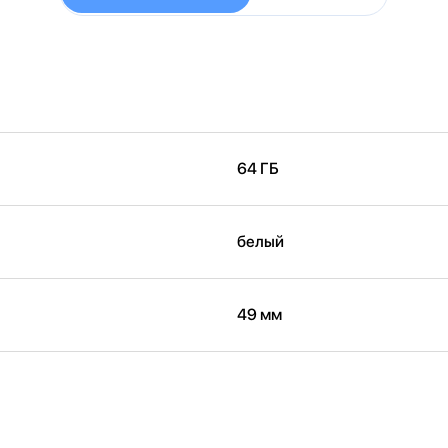
64 ГБ
белый
49 мм