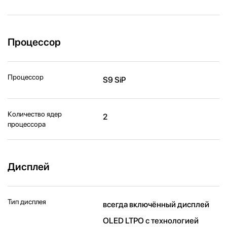
Процессор
Процессор
S9 SiP
Количество ядер
2
процессора
Дисплей
Тип дисплея
всегда включённый дисплей
OLED LTPO с технологией