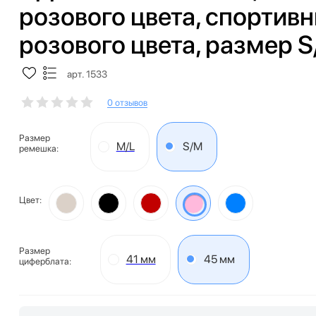
розового цвета, спортив
розового цвета, размер 
арт. 1533
0 отзывов
Размер
M/L
S/M
ремешка:
Цвет:
Размер
41 мм
45 мм
циферблата: