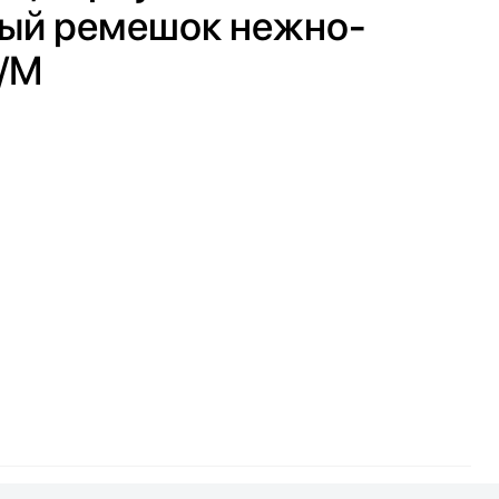
ный ремешок нежно-
S/M