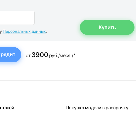
ку
Персональных данных
.
3900
кредит
от
руб./месяц*
атежей
Покупка модели в рассрочку