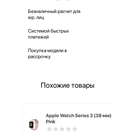
Безналичный расчет для
юр. лиц
Системой быстрых
платежей
Покупка модели в
рассрочку
Похожие товары
9, 45 мм,
Apple Watch Series 3 (38 мм)
ия
Pink
портивный
зового