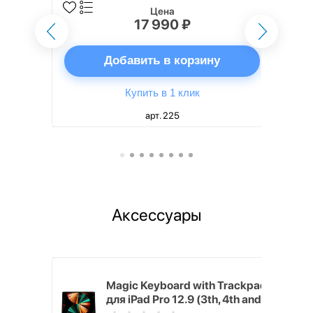
Цена
17 990 ₽
ну
Добавить в корзину
Купить в 1 клик
арт. 225
Аксессуары
h Touch ID
Magic Keyboard with Trackpad
d русская,
для iPad Pro 12.9 (3th, 4th and