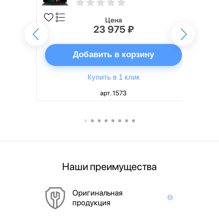
5th generation) русская,
черный
Цена
23 975 ₽
ну
Добавить в корзину
Купить в 1 клик
арт. 1573
Наши преимущества
Оригинальная
продукция