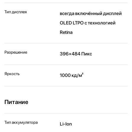
Тип дисплея
всегда включённый дисплей
OLED LTPO с технологией
Retina
Разрешение
396×484 Пикс
Яркость
1000 кд/ м²
Питание
Тип аккумулятора
Li-Ion