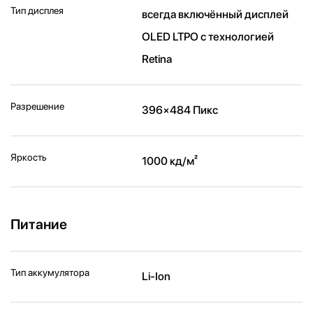
Тип дисплея
всегда включённый дисплей
OLED LTPO с технологией
Retina
Разрешение
396×484 Пикс
Яркость
1000 кд/ м²
Питание
Тип аккумулятора
Li-Ion