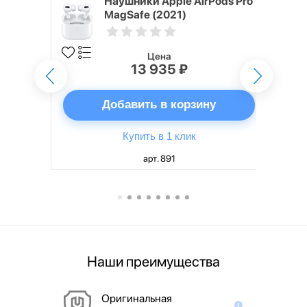
ядное
Наушники Apple AirPods Pro
g EP-
MagSafe (2021)
 быстрой
Цена
13 935 ₽
ну
Добавить в корзину
Купить в 1 клик
арт. 891
Наши преимущества
Оригинальная