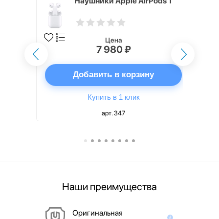
i,
Наушники Apple AirPods 1
Цена
7 980 ₽
ну
Добавить в корзину
Купить в 1 клик
арт. 347
Наши преимущества
Оригинальная