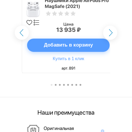
ядное
Наушники Apple AirPods Pro
g EP-
MagSafe (2021)
 быстрой
Цена
13 935 ₽
ну
Добавить в корзину
Купить в 1 клик
арт. 891
Наши преимущества
Оригинальная