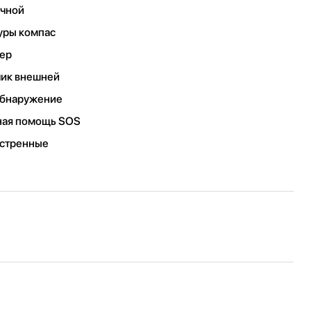
ечной
уры компас
мер
чик внешней
обнаружение
нная помощь SOS
кстренные