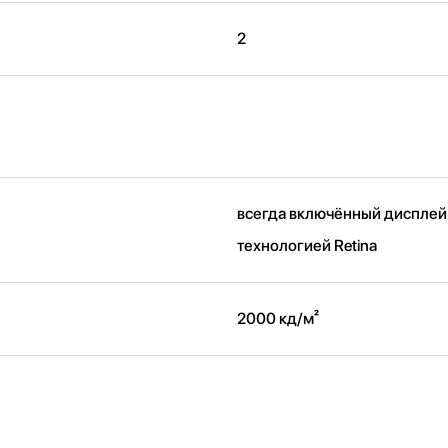
2
всегда включённый дисплей
технологией Retina
2000 кд/ м²