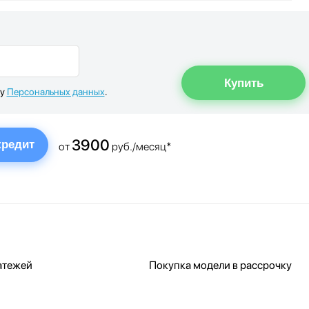
ку
Персональных данных
.
3900
кредит
от
руб./месяц*
атежей
Покупка модели в рассрочку