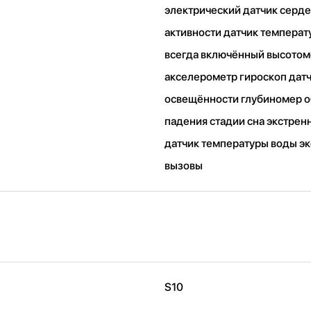
электрический датчик серд
активности датчик температ
всегда включённый высото
акселерометр гироскоп дат
освещённости глубиномер 
падения стадии сна экстре
датчик температуры воды э
вызовы
S10