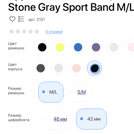
Stone Gray Sport Band M/
арт. 2151
0 отзывов
Цвет
ремешка:
Цвет
корпуса:
Размер
M/L
S/M
ремешка:
Размер
46 мм
42 мм
циферблата: