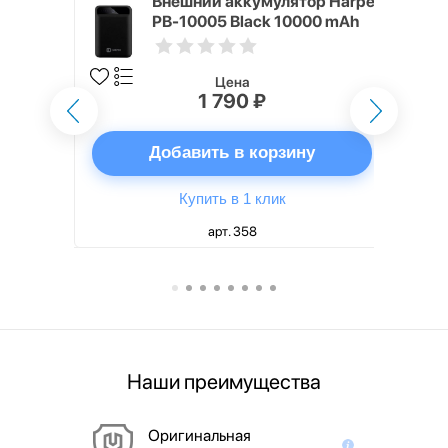
mm White
Внешний аккумулятор Harper
PB-10005 Black 10000 mAh
Цена
1 790 ₽
ну
Добавить в корзину
Купить в 1 клик
арт. 358
Наши преимущества
Оригинальная