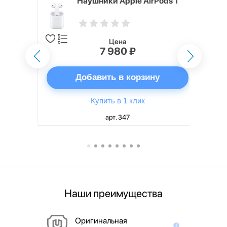
i,
Наушники Apple AirPods 1
Цена
7 980 ₽
ну
Добавить в корзину
Купить в 1 клик
арт. 347
Наши преимущества
Оригинальная