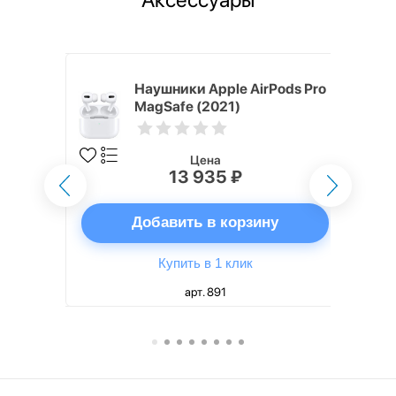
ядное
Наушники Apple AirPods Pro
g EP-
MagSafe (2021)
 быстрой
Цена
13 935 ₽
ну
Добавить в корзину
Купить в 1 клик
арт. 891