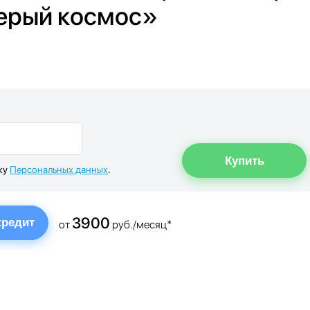
серый космос»
ку
Персональных данных
.
3900
кредит
от
руб./месяц*