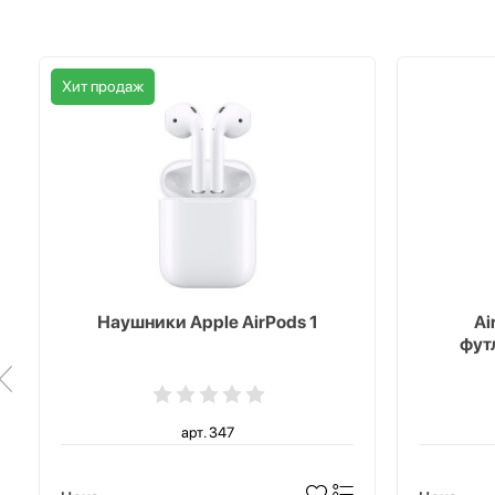
Хит продаж
Наушники Apple AirPods 1
Ai
фут
арт. 347