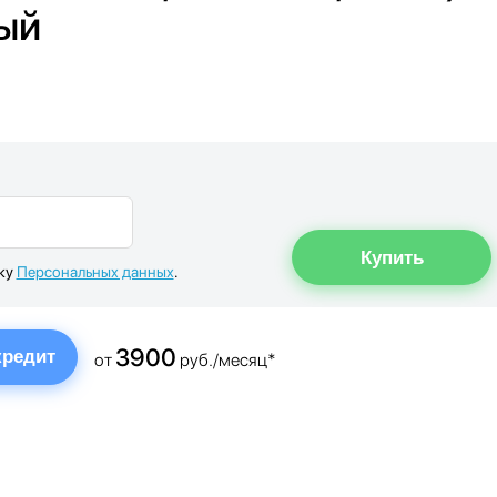
тый
тку
Персональных данных
.
3900
кредит
от
руб./месяц*