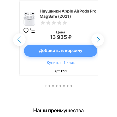
ядное
Наушники Apple AirPods Pro
g EP-
MagSafe (2021)
 быстрой
Цена
13 935 ₽
ну
Добавить в корзину
Купить в 1 клик
арт. 891
Наши преимущества