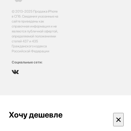
© 2013-2025 Продажа iPhone
в СПб. Сведения указанные на
сайте приведены как
справочная информация и не
являются публичной офертой,
определяемой положениями
статей 437 и 435
Гражданского кодекса
Российской Федерации
Социальные сети:
Хочу дешевле
×