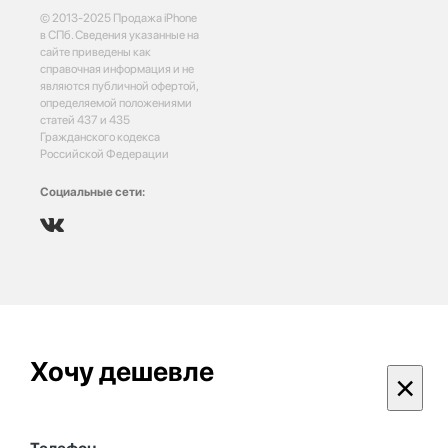
© 2013-2025 Продажа iPhone
в СПб. Сведения указанные на
сайте приведены как
справочная информация и не
являются публичной офертой,
определяемой положениями
статей 437 и 435
Гражданского кодекса
Российской Федерации
Социальные сети:
Хочу дешевле
×