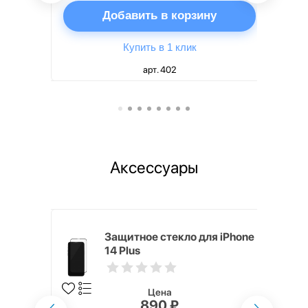
ну
Добавить в корзину
Купить в 1 клик
арт. 402
Аксессуары
h Touch ID
Защитное стекло для iPhone
d русская,
14 Plus
Цена
890 ₽