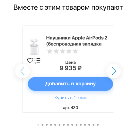
Вместе с этим товаром покупают
 ГБ,
Наушники Apple AirPods 2
SIM
(беспроводная зарядка
кейса)
Цена
9 935 ₽
ну
Добавить в корзину
Купить в 1 клик
арт. 430