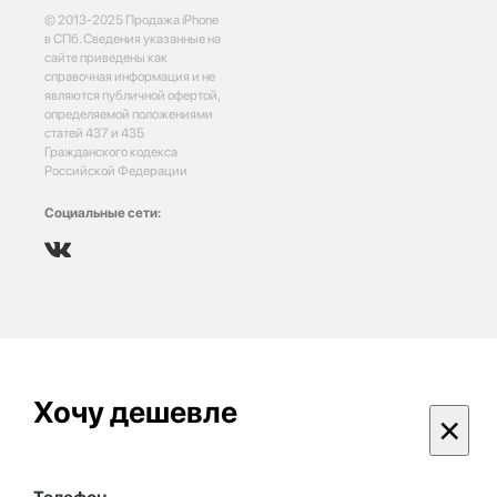
© 2013-2025 Продажа iPhone
в СПб. Сведения указанные на
сайте приведены как
справочная информация и не
являются публичной офертой,
определяемой положениями
статей 437 и 435
Гражданского кодекса
Российской Федерации
Социальные сети:
Хочу дешевле
×