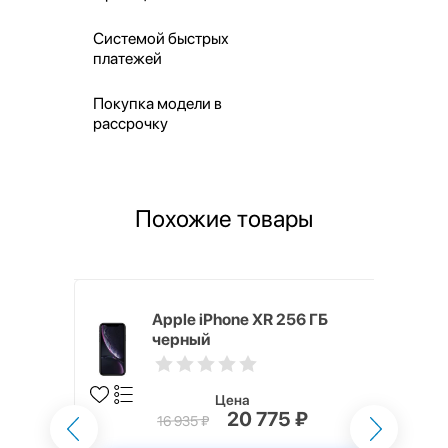
Системой быстрых
платежей
Покупка модели в
рассрочку
Похожие товары
 ГБ черный
Apple iPhone XR 256 ГБ
черный
Цена
₽
20 775 ₽
16 935 ₽