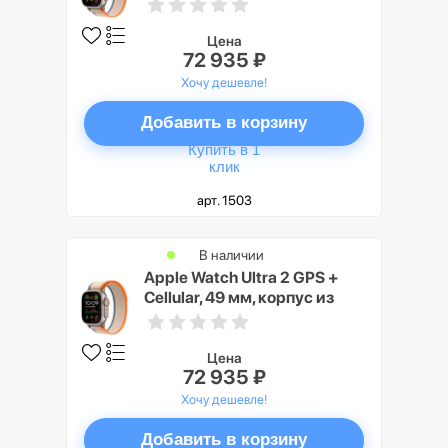
титана, ремешок Trail
оранжевого/бежевого цвета,
размер M/L
Цена
72 935 ₽
Хочу дешевле!
Добавить в корзину
Купить в 1
клик
арт. 1503
В наличии
Apple Watch Ultra 2 GPS +
Cellular, 49 мм, корпус из
титана, ремешок Trail
оранжевого/бежевого цвета,
размер S/M
Цена
72 935 ₽
Хочу дешевле!
Добавить в корзину