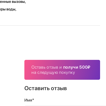
ренные вызовы,
уры воды,
Оставь отзыв и
получи 500₽
на следущую покупку
Оставить отзыв
Имя*