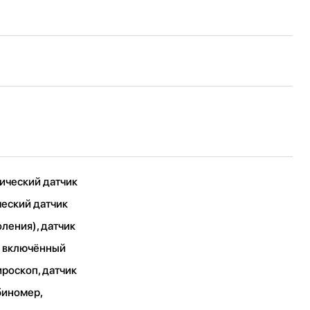
ический датчик
ческий датчик
ления), датчик
а включённый
ироскоп, датчик
биномер,