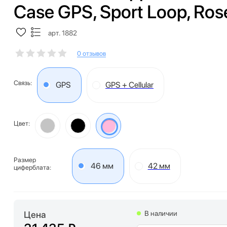
Case GPS, Sport Loop, Ros
арт. 1882
0 отзывов
Связь:
GPS
GPS + Cellular
Цвет:
Размер
46 мм
42 мм
циферблата:
Цена
В наличии