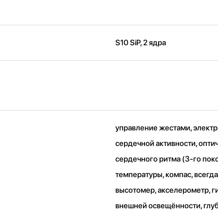
S10 SiP, 2 ядра
управление жестами, электр
сердечной активности, опти
сердечного ритма (3‑го поко
температуры, компас, всегд
высотомер, акселерометр, г
внешней освещённости, глу