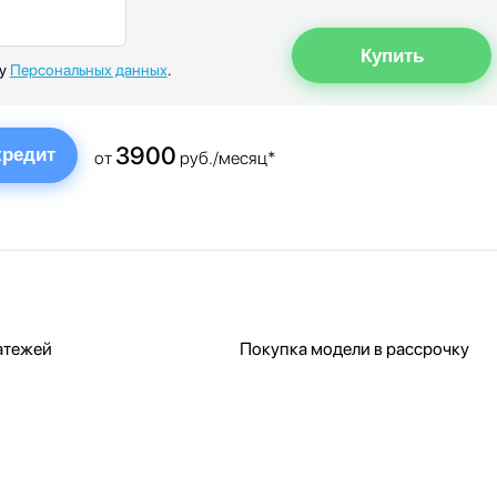
ку
Персональных данных
.
3900
кредит
от
руб./месяц*
атежей
Покупка модели в рассрочку