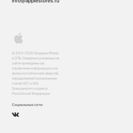
info@applestores.ru
© 2013-2025 Продажа iPhone
в СПб. Сведения указанные на
сайте приведены как
справочная информация и не
являются публичной офертой,
определяемой положениями
статей 437 и 435
Гражданского кодекса
Российской Федерации
Социальные сети: