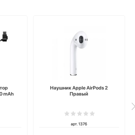
тор
Наушник Apple AirPods 2
00 mAh
Правый
арт. 1376