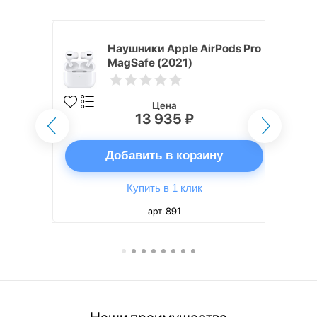
ядное
Наушники Apple AirPods Pro
g EP-
MagSafe (2021)
 быстрой
Цена
13 935 ₽
ну
Добавить в корзину
Купить в 1 клик
арт. 891