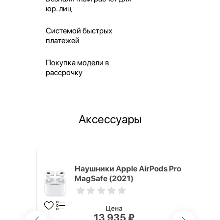
юр. лиц
Системой быстрых
платежей
Покупка модели в
рассрочку
Аксессуары
ядное
Наушники Apple AirPods Pro
g EP-
MagSafe (2021)
 быстрой
Цена
13 935 ₽