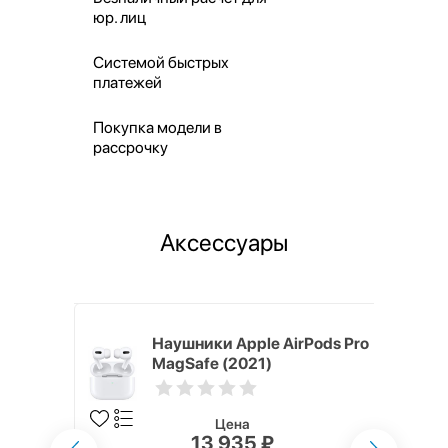
юр. лиц
Системой быстрых
платежей
Покупка модели в
рассрочку
Аксессуары
ядное
Наушники Apple AirPods Pro
g EP-
MagSafe (2021)
 быстрой
Цена
13 935 ₽