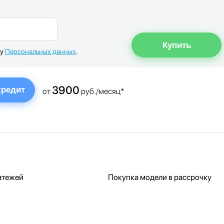
ку
Персональных данных
.
3900
кредит
от
руб./месяц*
атежей
Покупка модели в рассрочку