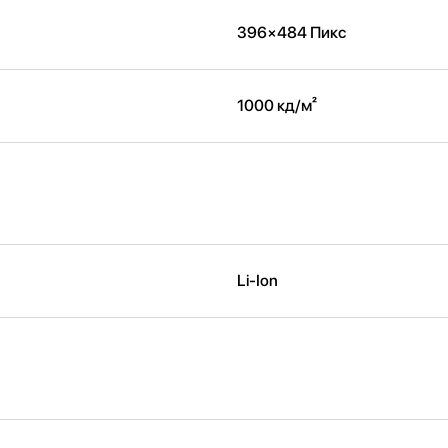
396×484 Пикс
1000 кд/ м²
Li-Ion