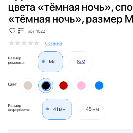
цвета «тёмная ночь», сп
«тёмная ночь», размер M
арт. 1522
0 отзывов
Размер
M/L
S/M
ремешка:
Цвет:
Размер
41 мм
45 мм
циферблата: