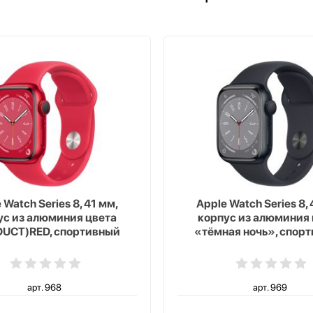
 Watch Series 8, 41 мм,
Apple Watch Series 8, 
ус из алюминия цвета
корпус из алюминия 
UCT)RED, спортивный
«тёмная ночь», спор
к цвета (PRODUCT)RED
ремешок цвета «тёмна
арт. 968
арт. 969