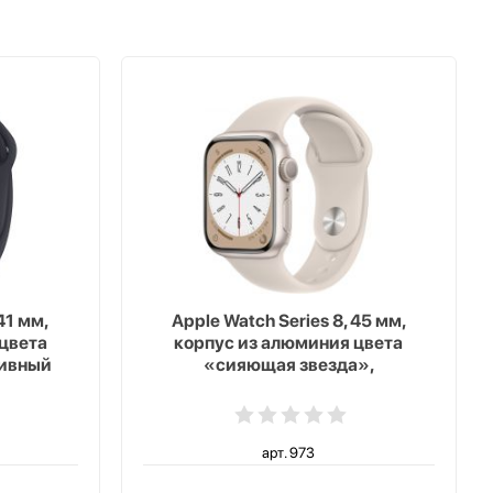
41 мм,
Apple Watch Series 8, 45 мм,
цвета
корпус из алюминия цвета
тивный
«сияющая звезда»,
я ночь»
спортивный ремешок цвета
«сияющая звезда»
арт. 973