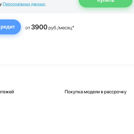
ку
Персональных данных
.
3900
кредит
от
руб./месяц*
атежей
Покупка модели в рассрочку