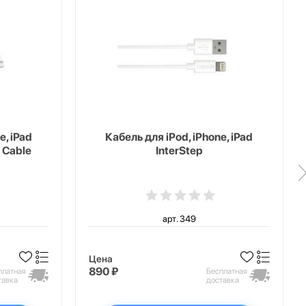
e, iPad
Кабель для iPod, iPhone, iPad
 Cable
InterStep
арт. 349
Цена
890 ₽
платная
Бесплатная
тавка
доставка