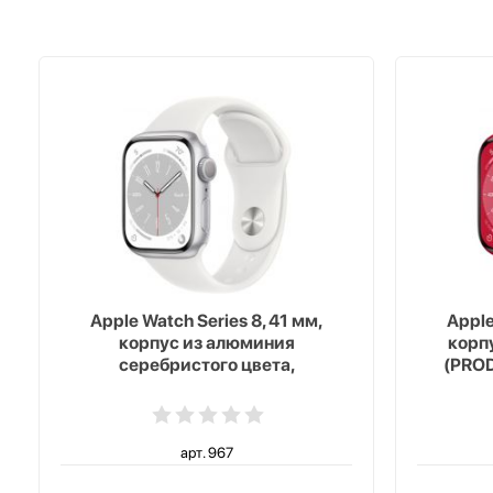
Apple Watch Series 8, 41 мм,
Apple
корпус из алюминия
корп
серебристого цвета,
(PROD
спортивный ремешок белого
ремешо
цвета
арт. 967