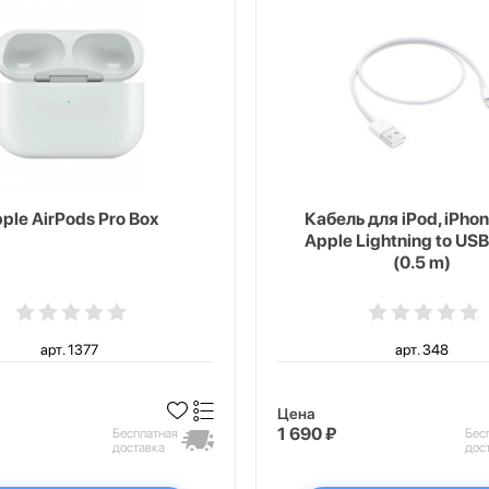
ple AirPods Pro Box
Кабель для iPod, iPhon
Apple Lightning to USB
(0.5 m)
арт. 1377
арт. 348
Цена
1 690 ₽
Бесплатная
Бес
доставка
дос