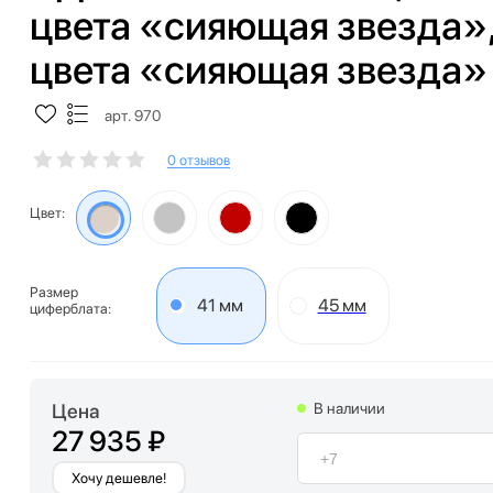
цвета «сияющая звезда»
цвета «сияющая звезда»
арт. 970
0 отзывов
Цвет:
Размер
41 мм
45 мм
циферблата:
Цена
В наличии
27 935 ₽
Хочу дешевле!