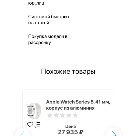
юр. лиц
Системой быстрых
платежей
Покупка модели в
рассрочку
Похожие товары
8, 45 мм,
Apple Watch Series 8, 41 мм,
я цвета
корпус из алюминия
ортивный
серебристого цвета,
спортивный ремешок белого
цвета
Цена
27 935 ₽