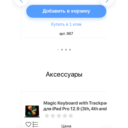
ну
Добавить в корзину
Купить в 1 клик
арт. 967
Аксессуары
h Touch ID
Magic Keyboard with Trackpad
d русская,
для iPad Pro 12.9 (3th, 4th and
5th generation) русская,
черный
Цена