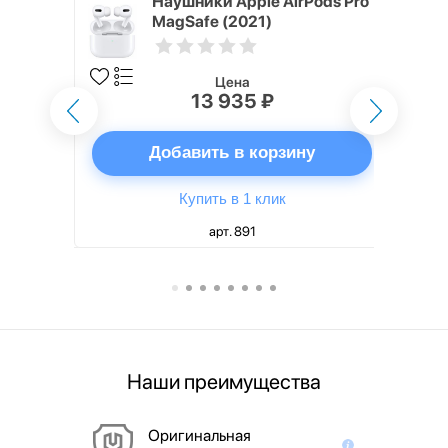
ядное
Наушники Apple AirPods Pro
g EP-
MagSafe (2021)
 быстрой
Цена
13 935 ₽
ну
Добавить в корзину
Купить в 1 клик
арт. 891
Наши преимущества
Оригинальная