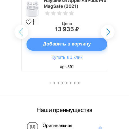
ядное
Наушники Apple AirPods Pro
g EP-
MagSafe (2021)
 быстрой
Цена
13 935 ₽
ну
Добавить в корзину
Купить в 1 клик
арт. 891
Наши преимущества
Оригинальная