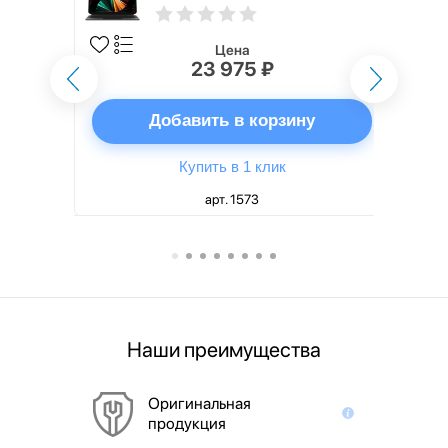
5th generation) русская,
черный
Цена
23 975 ₽
ну
Добавить в корзину
Купить в 1 клик
арт. 1573
Наши преимущества
Оригинальная
продукция