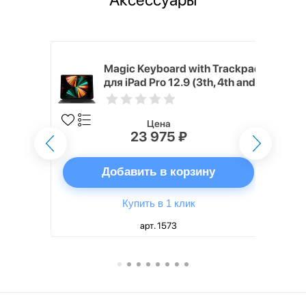
h Touch ID
Magic Keyboard with Trackpad
d русская,
для iPad Pro 12.9 (3th, 4th and
5th generation) русская,
черный
Цена
23 975 ₽
ну
Добавить в корзину
Купить в 1 клик
арт. 1573