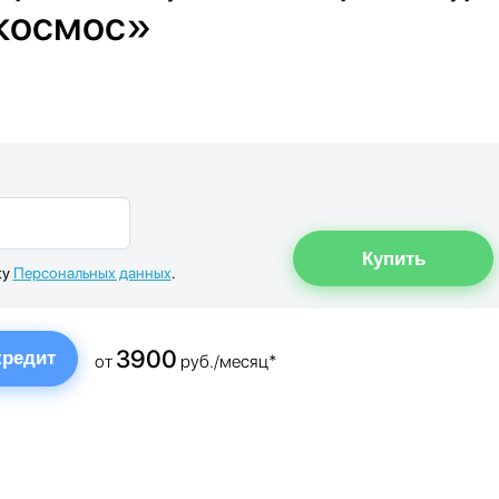
 космос»
ку
Персональных данных
.
3900
кредит
от
руб./месяц*